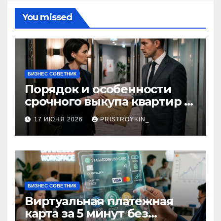
You missed
БИЗНЕС СОВЕТНИК
Порядок и особенности
срочного выкупа квартир в
срок 1–3 дня
17 ИЮНЯ 2026
PRISTROYKIN_
БИЗНЕС СОВЕТНИК
Виртуальная платежная
карта за 5 минут без