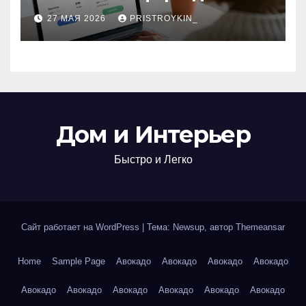
поиска авиабилетов и
27 МАЯ 2026
PRISTROYKIN_
железнодорожных
билетов
Дом и Интерьер
Быстро и Легко
Сайт работает на WordPress
|
Тема: Newsup, автор
Themeansar
Home
Sample Page
Авокадо
Авокадо
Авокадо
Авокадо
Авокадо
Авокадо
Авокадо
Авокадо
Авокадо
Авокадо