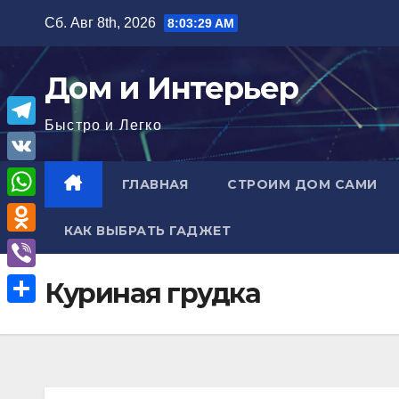
Перейти
Сб. Авг 8th, 2026
8:03:30 AM
к
содержимому
Дом и Интерьер
Быстро и Легко
T
e
V
ГЛАВНАЯ
СТРОИМ ДОМ САМИ
l
K
W
e
КАК ВЫБРАТЬ ГАДЖЕТ
h
O
g
a
d
r
V
Куриная грудка
t
n
a
i
О
s
o
m
b
т
A
k
e
п
p
l
r