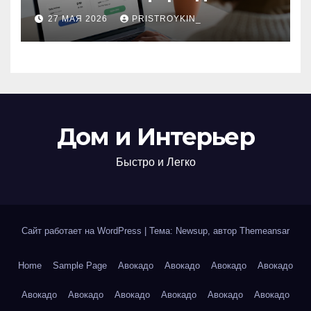
поиска авиабилетов и
27 МАЯ 2026
PRISTROYKIN_
железнодорожных
билетов
Дом и Интерьер
Быстро и Легко
Сайт работает на WordPress
|
Тема: Newsup, автор
Themeansar
Home
Sample Page
Авокадо
Авокадо
Авокадо
Авокадо
Авокадо
Авокадо
Авокадо
Авокадо
Авокадо
Авокадо