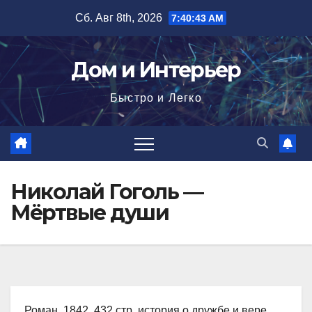
Перейти
Сб. Авг 8th, 2026
7:40:44 AM
к
содержимому
Дом и Интерьер
Быстро и Легко
Николай Гоголь —
Мёртвые души
Роман, 1842, 432 стр. история о дружбе и вере