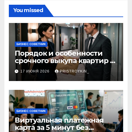
You missed
БИЗНЕС СОВЕТНИК
Порядок и особенности
срочного выкупа квартир в
срок 1–3 дня
17 ИЮНЯ 2026
PRISTROYKIN_
БИЗНЕС СОВЕТНИК
Виртуальная платежная
карта за 5 минут без