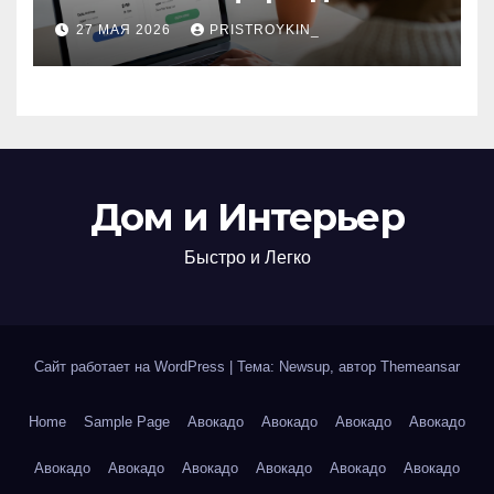
поиска авиабилетов и
27 МАЯ 2026
PRISTROYKIN_
железнодорожных
билетов
Дом и Интерьер
Быстро и Легко
Сайт работает на WordPress
|
Тема: Newsup, автор
Themeansar
Home
Sample Page
Авокадо
Авокадо
Авокадо
Авокадо
Авокадо
Авокадо
Авокадо
Авокадо
Авокадо
Авокадо