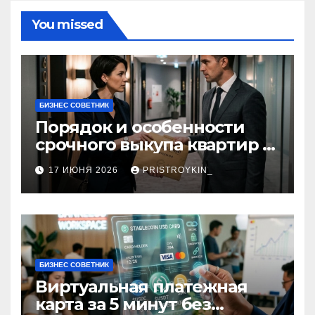
You missed
БИЗНЕС СОВЕТНИК
Порядок и особенности
срочного выкупа квартир в
срок 1–3 дня
17 ИЮНЯ 2026
PRISTROYKIN_
БИЗНЕС СОВЕТНИК
Виртуальная платежная
карта за 5 минут без