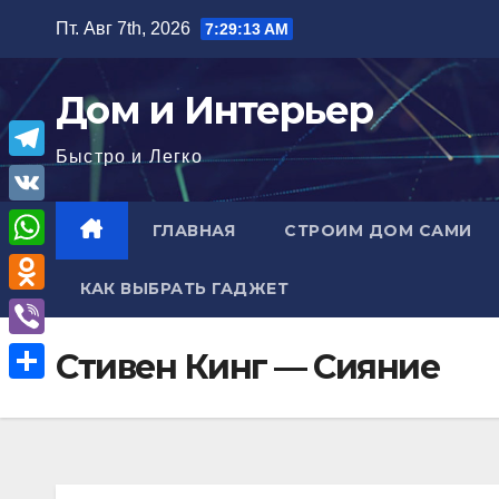
Перейти
Пт. Авг 7th, 2026
7:29:14 AM
к
содержимому
Дом и Интерьер
Быстро и Легко
T
e
V
ГЛАВНАЯ
СТРОИМ ДОМ САМИ
l
K
W
e
КАК ВЫБРАТЬ ГАДЖЕТ
h
O
g
a
d
r
V
Стивен Кинг — Сияние
t
n
a
i
О
s
o
m
b
т
A
k
e
п
p
l
r