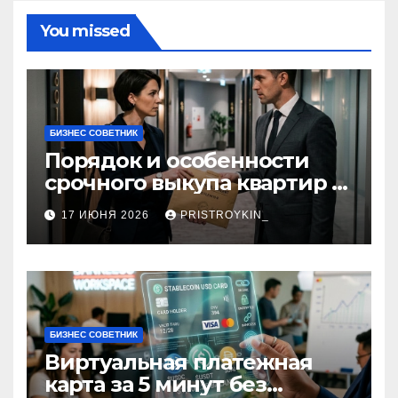
You missed
БИЗНЕС СОВЕТНИК
Порядок и особенности
срочного выкупа квартир в
срок 1–3 дня
17 ИЮНЯ 2026
PRISTROYKIN_
БИЗНЕС СОВЕТНИК
Виртуальная платежная
карта за 5 минут без