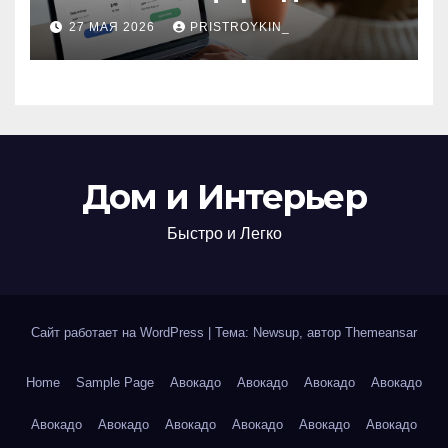
поиска авиабилетов и
27 МАЯ 2026
PRISTROYKIN_
железнодорожных
билетов
Дом и Интерьер
Быстро и Легко
Сайт работает на WordPress
|
Тема: Newsup, автор
Themeansar
Home
Sample Page
Авокадо
Авокадо
Авокадо
Авокадо
Авокадо
Авокадо
Авокадо
Авокадо
Авокадо
Авокадо