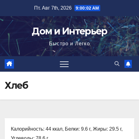
Перейти
Пт. Авг 7th, 2026
9:00:03 AM
к
содержимому
Дом и Интерьер
Быстро и Легко
Хлеб
Калорийность: 44 ккал, Белки: 9.6 г, Жиры: 29.5 г,
Углеводы: 78.6 г