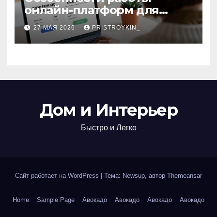
онлайн-платформ для
поиска авиабилетов и
27 МАЯ 2026
PRISTROYKIN_
железнодорожных
билетов
Дом и Интерьер
Быстро и Легко
Сайт работает на WordPress
|
Тема: Newsup, автор
Themeansar
Home
Sample Page
Авокадо
Авокадо
Авокадо
Авокадо