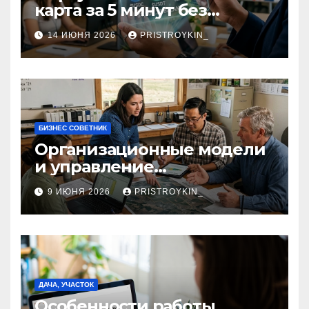
карта за 5 минут без
верификации и участия
14 ИЮНЯ 2026
PRISTROYKIN_
банков с пополнением в
долларовом стейблкоине
БИЗНЕС СОВЕТНИК
Организационные модели
и управление
сельскохозяйственными
9 ИЮНЯ 2026
PRISTROYKIN_
компаниями и
предприятиями
ДАЧА, УЧАСТОК
Особенности работы