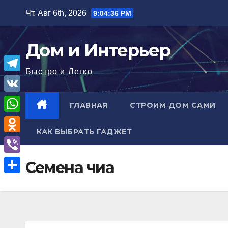
Перейти
Чт. Авг 6th, 2026
9:04:37 PM
к
содержимому
Дом и Интерьер
Быстро и Легко
T
e
V
ГЛАВНАЯ
СТРОИМ ДОМ САМИ
l
K
W
e
КАК ВЫБРАТЬ ГАДЖЕТ
h
O
g
a
d
r
V
Семена чиа
t
n
a
i
О
s
o
m
b
т
A
k
e
п
p
l
r