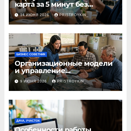
карта за 5 минут без
верификации и участия
14 ИЮНЯ 2026
PRISTROYKIN_
банков с пополнением в
долларовом стейблкоине
БИЗНЕС СОВЕТНИК
Организационные модели
и управление
сельскохозяйственными
9 ИЮНЯ 2026
PRISTROYKIN_
компаниями и
предприятиями
ДАЧА, УЧАСТОК
Особенности работы