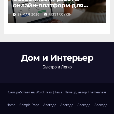
онлайн-платформ для
поиска авиабилетов и
27 МАЯ 2026
PRISTROYKIN_
железнодорожных
билетов
Дом и Интерьер
Быстро и Легко
Сайт работает на WordPress
|
Тема: Newsup, автор
Themeansar
Home
Sample Page
Авокадо
Авокадо
Авокадо
Авокадо