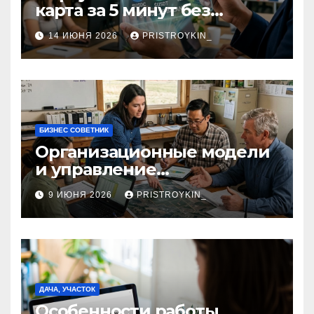
карта за 5 минут без
верификации и участия
14 ИЮНЯ 2026
PRISTROYKIN_
банков с пополнением в
долларовом стейблкоине
БИЗНЕС СОВЕТНИК
Организационные модели
и управление
сельскохозяйственными
9 ИЮНЯ 2026
PRISTROYKIN_
компаниями и
предприятиями
ДАЧА, УЧАСТОК
Особенности работы