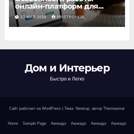
онлайн-платформ для
поиска авиабилетов и
27 МАЯ 2026
PRISTROYKIN_
железнодорожных
билетов
Дом и Интерьер
Быстро и Легко
Сайт работает на WordPress
|
Тема: Newsup, автор
Themeansar
Home
Sample Page
Авокадо
Авокадо
Авокадо
Авокадо