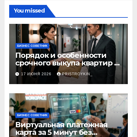
You missed
БИЗНЕС СОВЕТНИК
Порядок и особенности
срочного выкупа квартир в
срок 1–3 дня
17 ИЮНЯ 2026
PRISTROYKIN_
БИЗНЕС СОВЕТНИК
Виртуальная платежная
карта за 5 минут без