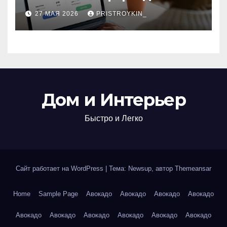
поиска авиабилетов и
27 МАЯ 2026
PRISTROYKIN_
железнодорожных
билетов
Дом и Интерьер
Быстро и Легко
Сайт работает на WordPress
|
Тема: Newsup, автор
Themeansar
Home
Sample Page
Авокадо
Авокадо
Авокадо
Авокадо
Авокадо
Авокадо
Авокадо
Авокадо
Авокадо
Авокадо