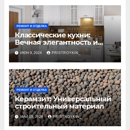
РЕМОНТ И ОТДЕЛКА
Классические кухни:
Вечная элегантность и
практичность
ИЮН 9, 2024
PRISTROYKIN_
РЕМОНТ И ОТДЕЛКА
Керамзит: Универсальный
строительный материал
МАЙ 19, 2024
PRISTROYKIN_