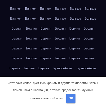
Бангкок
Бангкок
Бангкок
Бангкок
Бангкок
Бангкок
Бангкок
Бангкок
Бангкок
Бангкок
Бангкок
Бангкок
Берлин
Берлин
Берлин
Берлин
Берлин
Берлин
Берлин
Берлин
Берлин
Берлин
Берлин
Берлин
Берлин
Берлин
Берлин
Берлин
Берлин
Берлин
Берлин
Берлин
Берлин
Берлин
Берлин
Берлин
Берлин
Берлин
Берлин
Буэнос-Айрес
Буэнос-Айрес
Буэнос-Айрес
Буэнос-Айрес
Буэнос-Айрес
Буэнос-Айрес
Этот сайт использует куки-файлы и другие технологии, чтобы
Буэнос-Айрес
Буэнос-Айрес
Буэнос-Айрес
Буэнос-Айрес
помочь вам в навигации, а также предоставить лучший
Буэнос-Айрес
Буэнос-Айрес
Буэнос-Айрес
Буэнос-Айрес
пользовательский опыт.
OK