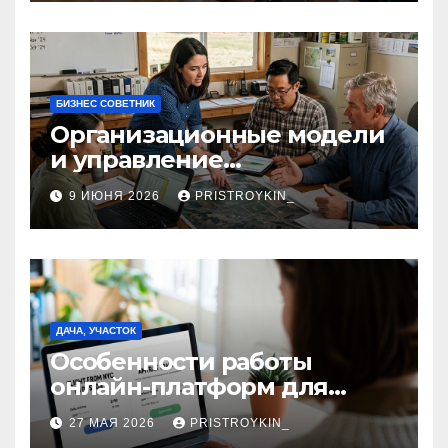
долларовом стейблкоине
БИЗНЕС СОВЕТНИК
Организационные модели
и управление
сельскохозяйственными
9 ИЮНЯ 2026
PRISTROYKIN_
компаниями и
предприятиями
ДАЧА, УЧАСТОК
Особенности работы
онлайн-платформ для
поиска авиабилетов и
27 МАЯ 2026
PRISTROYKIN_
железнодорожных