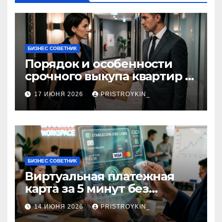
БИЗНЕС СОВЕТНИК
Порядок и особенности
срочного выкупа квартир в
срок 1–3 дня
17 ИЮНЯ 2026
PRISTROYKIN_
БИЗНЕС СОВЕТНИК
Виртуальная платежная
карта за 5 минут без
верификации и участия
14 ИЮНЯ 2026
PRISTROYKIN_
банков с пополнением в