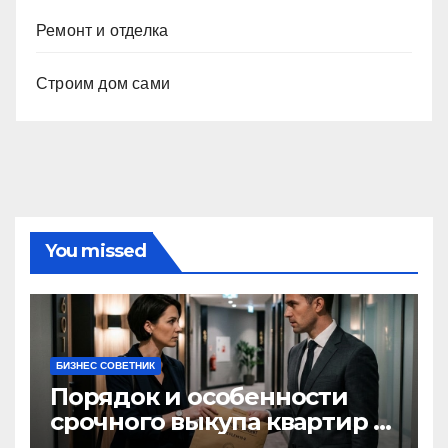
Ремонт и отделка
Строим дом сами
You missed
БИЗНЕС СОВЕТНИК
Порядок и особенности
срочного выкупа квартир в
срок 1–3 дня