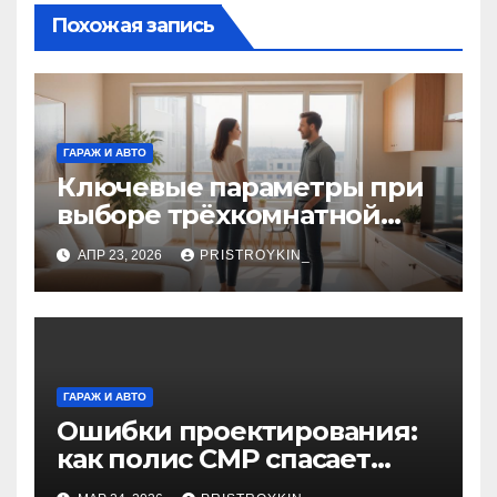
Похожая запись
ГАРАЖ И АВТО
Ключевые параметры при
выборе трёхкомнатной
квартиры
АПР 23, 2026
PRISTROYKIN_
ГАРАЖ И АВТО
Ошибки проектирования:
как полис СМР спасает
бюджет проекта