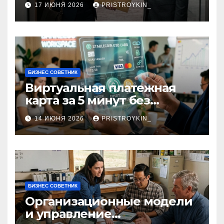
17 ИЮНЯ 2026
PRISTROYKIN_
БИЗНЕС СОВЕТНИК
Виртуальная платежная
карта за 5 минут без
верификации и участия
14 ИЮНЯ 2026
PRISTROYKIN_
банков с пополнением в
долларовом стейблкоине
БИЗНЕС СОВЕТНИК
Организационные модели
и управление