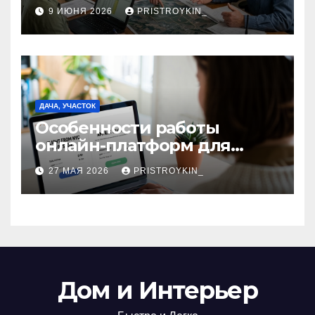
сельскохозяйственными
9 ИЮНЯ 2026
PRISTROYKIN_
компаниями и
предприятиями
ДАЧА, УЧАСТОК
Особенности работы
онлайн-платформ для
поиска авиабилетов и
27 МАЯ 2026
PRISTROYKIN_
железнодорожных
билетов
Дом и Интерьер