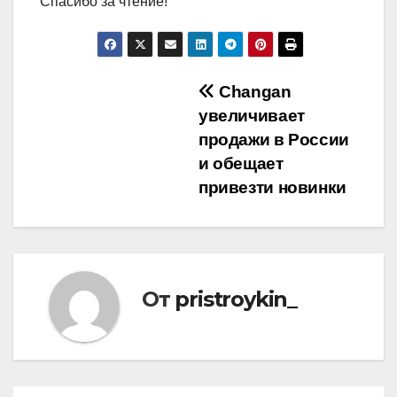
Спасибо за чтение!
Навигация
Changan
увеличивает
по
продажи в России
записям
и обещает
привезти новинки
От
pristroykin_