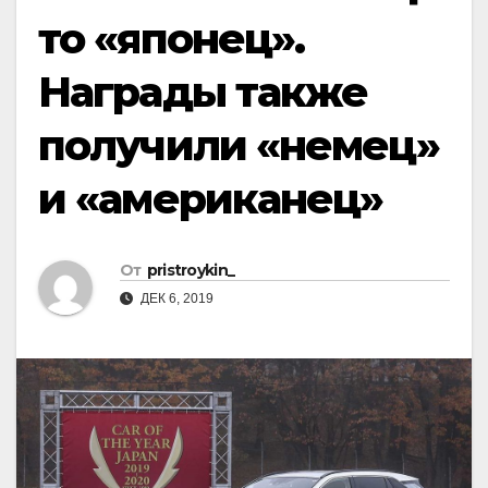
то «японец».
Награды также
получили «немец»
и «американец»
От
pristroykin_
ДЕК 6, 2019