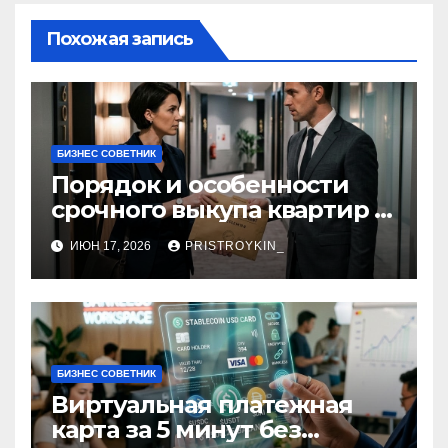
Похожая запись
БИЗНЕС СОВЕТНИК
Порядок и особенности
срочного выкупа квартир в
срок 1–3 дня
ИЮН 17, 2026
PRISTROYKIN_
БИЗНЕС СОВЕТНИК
Виртуальная платежная
карта за 5 минут без