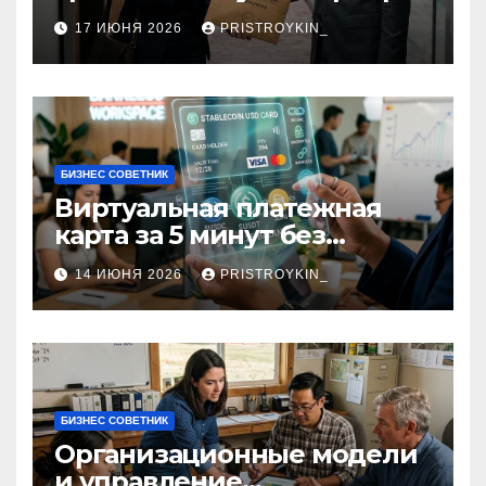
срок 1–3 дня
17 ИЮНЯ 2026
PRISTROYKIN_
БИЗНЕС СОВЕТНИК
Виртуальная платежная
карта за 5 минут без
верификации и участия
14 ИЮНЯ 2026
PRISTROYKIN_
банков с пополнением в
долларовом стейблкоине
БИЗНЕС СОВЕТНИК
Организационные модели
и управление