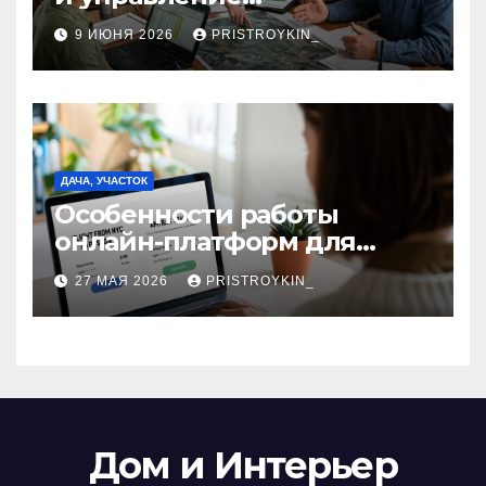
сельскохозяйственными
9 ИЮНЯ 2026
PRISTROYKIN_
компаниями и
предприятиями
ДАЧА, УЧАСТОК
Особенности работы
онлайн-платформ для
поиска авиабилетов и
27 МАЯ 2026
PRISTROYKIN_
железнодорожных
билетов
Дом и Интерьер