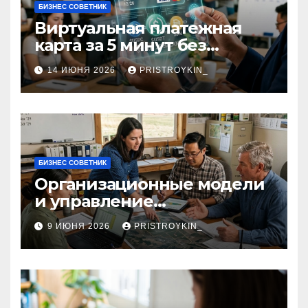
БИЗНЕС СОВЕТНИК
Виртуальная платежная
карта за 5 минут без
верификации и участия
14 ИЮНЯ 2026
PRISTROYKIN_
банков с пополнением в
долларовом стейблкоине
БИЗНЕС СОВЕТНИК
Организационные модели
и управление
сельскохозяйственными
9 ИЮНЯ 2026
PRISTROYKIN_
компаниями и
предприятиями