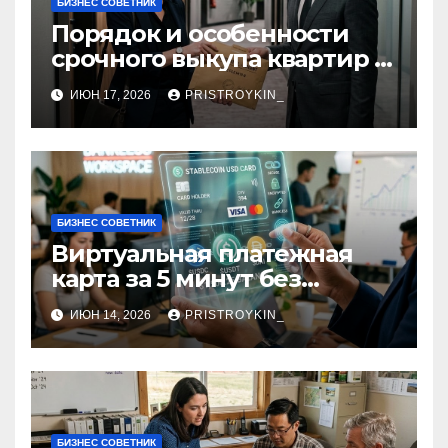
БИЗНЕС СОВЕТНИК
Порядок и особенности
срочного выкупа квартир в
срок 1–3 дня
ИЮН 17, 2026
PRISTROYKIN_
БИЗНЕС СОВЕТНИК
Виртуальная платежная
карта за 5 минут без
верификации и участия
ИЮН 14, 2026
PRISTROYKIN_
банков с пополнением в
долларовом стейблкоине
БИЗНЕС СОВЕТНИК