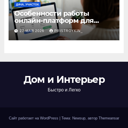
ДАЧА, УЧАСТОК
Особенности работы
онлайн-платформ для
поиска авиабилетов и
27 МАЯ 2026
PRISTROYKIN_
железнодорожных
билетов
Дом и Интерьер
Быстро и Легко
Сайт работает на WordPress
|
Тема: Newsup, автор
Themeansar