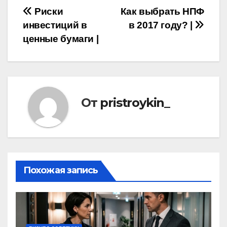
Навигация
Риски
Как выбрать НПФ
инвестиций в
в 2017 году? |
по
ценные бумаги |
записям
От
pristroykin_
Похожая запись