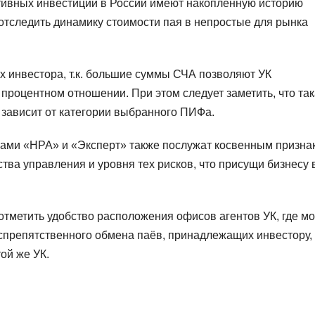
ктивных инвестиций в России имеют накопленную историю
отследить динамику стоимости пая в непростые для рынка
х инвестора, т.к. большие суммы СЧА позволяют УК
процентном отношении. При этом следует заметить, что та
 зависит от категории выбранного ПИФа.
вами «НРА» и «Эксперт» также послужат косвенным призна
ва управления и уровня тех рисков, что присущи бизнесу 
тметить удобство расположения офисов агентов УК, где м
еспрепятственного обмена паёв, принадлежащих инвестору,
ой же УК.