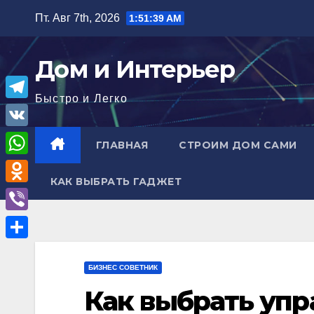
Перейти
Пт. Авг 7th, 2026
1:51:40 AM
к
содержимому
Дом и Интерьер
Быстро и Легко
T
e
V
ГЛАВНАЯ
СТРОИМ ДОМ САМИ
l
K
W
e
КАК ВЫБРАТЬ ГАДЖЕТ
h
O
g
a
d
r
V
t
n
a
i
О
s
o
m
b
БИЗНЕС СОВЕТНИК
т
A
k
e
Как выбрать уп
п
p
l
r