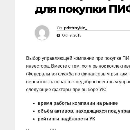
р
p
для покупки ПИФа
a
а
s
в
s
От
pristroykin_
и
n
ОКТ 9, 2018
т
i
ь
k
Выбор управляющей компании при покупке ПИФа
i
инвестора. Вместе с тем, хотя рынок коллект
(Федеральная служба по финансовым рынкам —
вероятность попасть к недобросовестным упра
следующие факторы при выборе УК:
время работы компании на рынке
объём активов, находящихся под упр
рейтинги надёжности УК