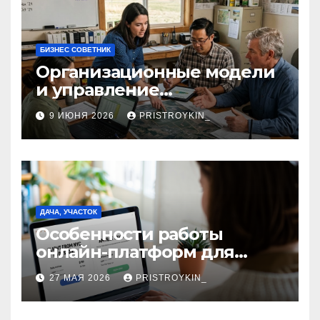
БИЗНЕС СОВЕТНИК
Организационные модели
и управление
сельскохозяйственными
9 ИЮНЯ 2026
PRISTROYKIN_
компаниями и
предприятиями
ДАЧА, УЧАСТОК
Особенности работы
онлайн-платформ для
поиска авиабилетов и
27 МАЯ 2026
PRISTROYKIN_
железнодорожных
билетов