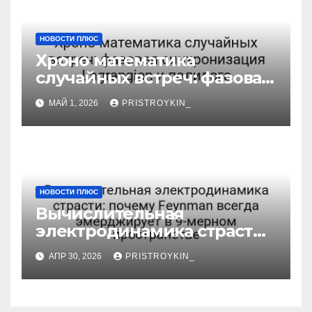
НОВОСТИ ПЛЮС
Хроно математика
случайных встреч: фазовая
синхронизация Lagrangian
МАЙ 1, 2026
PRISTROYKIN_
и полилога
НОВОСТИ ПЛЮС
Вычислительная
электродинамика страсти:
почему Feynman всегда
АПР 30, 2026
PRISTROYKIN_
эмерджирует в 9-мерном
пространстве