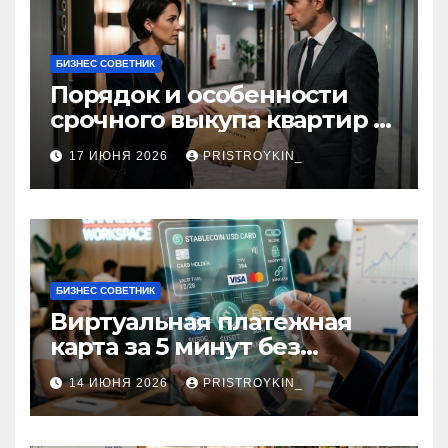
БИЗНЕС СОВЕТНИК
Порядок и особенности
срочного выкупа квартир в
срок 1–3 дня
17 ИЮНЯ 2026
PRISTROYKIN_
БИЗНЕС СОВЕТНИК
Виртуальная платежная
карта за 5 минут без
верификации и участия
14 ИЮНЯ 2026
PRISTROYKIN_
банков с пополнением в
долларовом стейблкоине