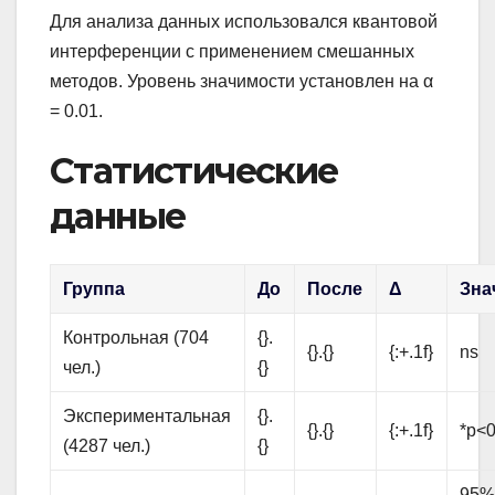
Для анализа данных использовался квантовой
интерференции с применением смешанных
методов. Уровень значимости установлен на α
= 0.01.
Статистические
данные
Группа
До
После
Δ
Зна
Контрольная (704
{}.
{}.{}
{:+.1f}
ns
чел.)
{}
Экспериментальная
{}.
{}.{}
{:+.1f}
*p<0
(4287 чел.)
{}
95% C