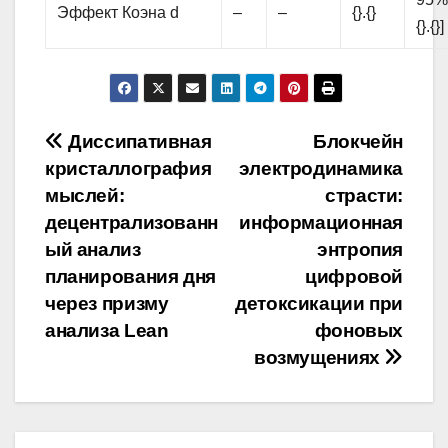
Эффект Коэна d
–
–
{}.{}
{}.{}]
Навигация
Диссипативная
Блокчейн
кристаллография
электродинамика
по
мыслей:
страсти:
записям
децентрализованн
информационная
ый анализ
энтропия
планирования дня
цифровой
через призму
детоксикации при
анализа Lean
фоновых
возмущениях