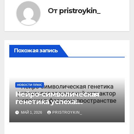
От
pristroykin_
Похожая запись
НОВОСТИ ПЛЮС
Нейро-символическая
генетика успеха:
поведенческий аттрактор
МАЙ 1, 2026
PRISTROYKIN_
цепочки в фазовом
пространстве