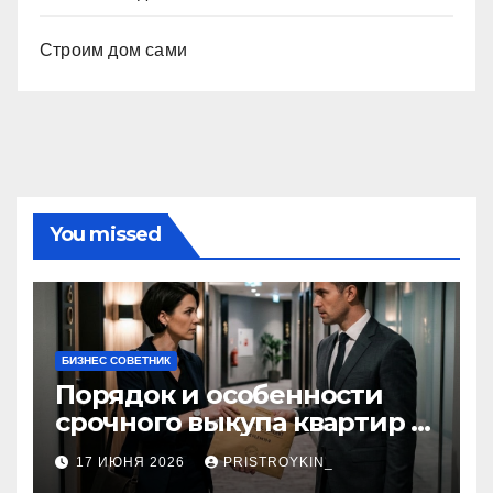
Строим дом сами
You missed
БИЗНЕС СОВЕТНИК
Порядок и особенности
срочного выкупа квартир в
срок 1–3 дня
17 ИЮНЯ 2026
PRISTROYKIN_