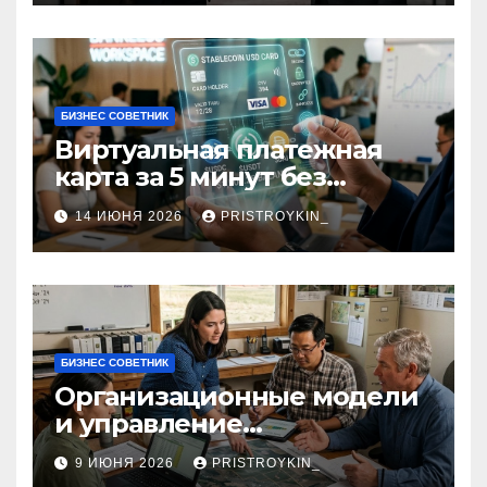
БИЗНЕС СОВЕТНИК
Виртуальная платежная
карта за 5 минут без
верификации и участия
14 ИЮНЯ 2026
PRISTROYKIN_
банков с пополнением в
долларовом стейблкоине
БИЗНЕС СОВЕТНИК
Организационные модели
и управление
сельскохозяйственными
9 ИЮНЯ 2026
PRISTROYKIN_
компаниями и