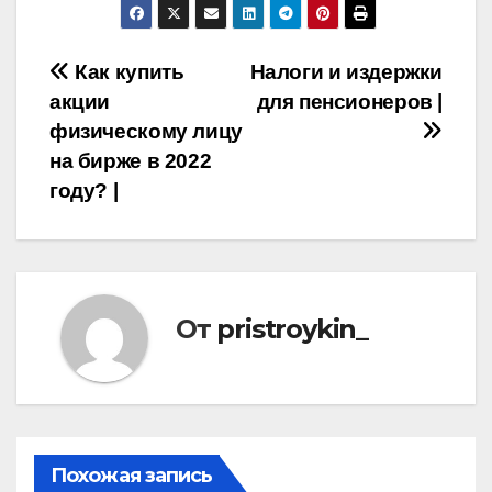
Навигация
Как купить
Налоги и издержки
акции
для пенсионеров |
по
физическому лицу
записям
на бирже в 2022
году? |
От
pristroykin_
Похожая запись