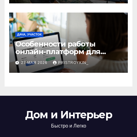
предприятиями
ДАЧА, УЧАСТОК
Особенности работы
онлайн-платформ для
поиска авиабилетов и
27 МАЯ 2026
PRISTROYKIN_
железнодорожных
билетов
Дом и Интерьер
Быстро и Легко