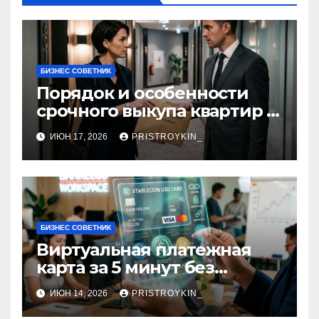
БИЗНЕС СОВЕТНИК
Порядок и особенности
срочного выкупа квартир в
срок 1–3 дня
ИЮН 17, 2026
PRISTROYKIN_
БИЗНЕС СОВЕТНИК
Виртуальная платежная
карта за 5 минут без
верификации и участия
ИЮН 14, 2026
PRISTROYKIN_
банков с пополнением в