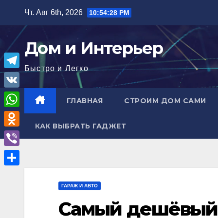
Перейти
Чт. Авг 6th, 2026
10:54:30 PM
к
содержимому
Дом и Интерьер
Быстро и Легко
T
e
V
ГЛАВНАЯ
СТРОИМ ДОМ САМИ
l
K
W
e
КАК ВЫБРАТЬ ГАДЖЕТ
h
O
g
a
d
r
V
t
n
a
i
О
s
o
m
b
ГАРАЖ И АВТО
т
A
k
e
Самый дешёвый 
п
p
l
r