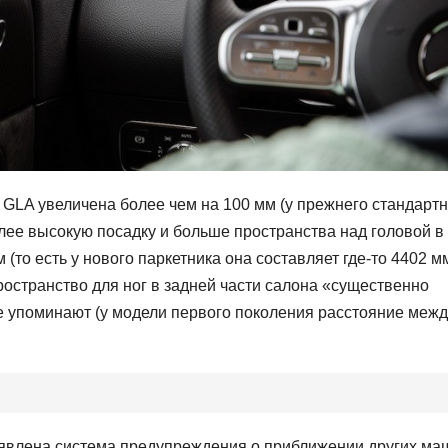
а GLA увеличена более чем на 100 мм (у прежнего стандарт
олее высокую посадку и больше пространства над головой в
 (то есть у нового паркетника она составляет где-то 4402 мм
пространство для ног в задней части салона «существенно
не упоминают (у модели первого поколения расстояние межд
аявлена система предупреждения о приближении других ма