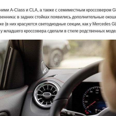
ими A-Class и CLA, а также с семиместным кроссовером G
енника: в задних стойках появились дополнительные окош
е (в них красуются светодиодные секции, как у Mercedes G
 у младшего кроссовера сделали в стиле родственных моде