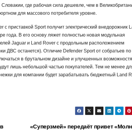
в Словакии, где рабочая сила дешевле, чем в Великобритан
фортном для массового потребителя уровне.
r с приставкой Sport получит электрический внедорожник 
ре года. В его основу ляжет полностью новая модульная
елей Jaguar и Land Rover с продольным расположением
вки ДВС останется). Отличие Defender Sport от собратьев по
ключаться в брутальном дизайне и улучшенных возможностя
будут лишь небольшой частью покупателей. Тем не менее дл
енежки для компании будет зарабатывать бюджетный Land R
 в
«Суперзмей» передаёт привет «Молн