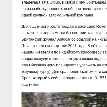
владельца Tata Group, в связи с чем британца
на разработку новинок, особенно электрически
одной крупной автомобильной компании.
Для ощутимого роста продаж марке Land Rover
сегменте, которая могла бы составить конкур
Британский журнал Autocar со ссылкой на инса
Rover в третьем квартале 2021 года. В её осн
нашим читателям по индийскому кроссоверу Tata
«нормальную» многорычажную заднюю подвеску,
этом базовую цену планируется удержать на отм
текущему курсу). Для сравнения скажем, что с
Sport, который у себя на родине стоит от 31 57
ощутимой.