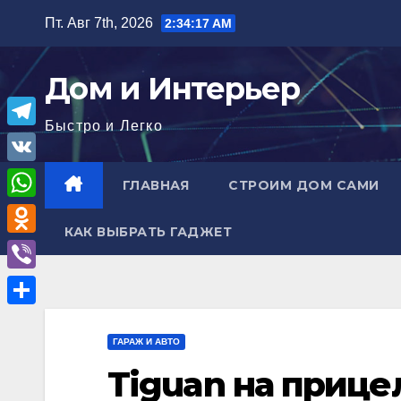
Перейти
Пт. Авг 7th, 2026
2:34:18 AM
к
содержимому
Дом и Интерьер
Быстро и Легко
T
e
V
ГЛАВНАЯ
СТРОИМ ДОМ САМИ
l
K
W
e
КАК ВЫБРАТЬ ГАДЖЕТ
h
O
g
a
d
r
V
t
n
a
i
О
s
o
m
b
ГАРАЖ И АВТО
т
A
k
e
Tiguan на прицел
п
p
l
r