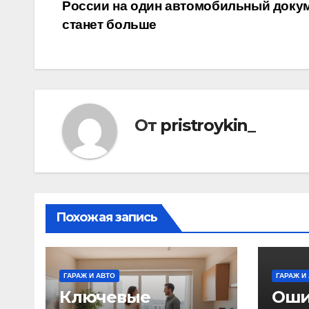
России на один автомобильный доку
по
станет больше
записям
От
pristroykin_
Похожая запись
ГАРАЖ И АВТО
ГАРАЖ И
Ключевые
Оши