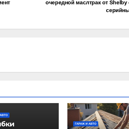
мент
очередной маслтрак от Shelby 
серийн
 АВТО
бки
ГАРАЖ И АВТО