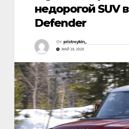
р
p
недорогой SUV в
a
а
s
Defender
в
s
и
n
т
От
pristroykin_
i
ь
МАЙ 18, 2020
k
i