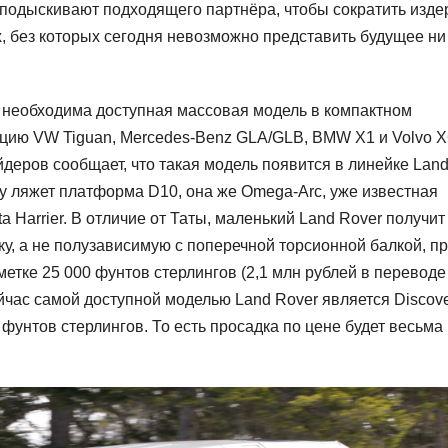
м подыскивают подходящего партнёра, чтобы сократить изде
х, без которых сегодня невозможно представить будущее ни
 необходима доступная массовая модель в компактном
енцию VW Tiguan, Mercedes-Benz GLA/GLB, BMW X1 и Volvo 
йдеров сообщает, что такая модель появится в линейке Lan
ову ляжет платформа D10, она же Omega-Arc, уже известная
 Harrier. В отличие от Таты, маленький Land Rover получит
 а не полузависимую с поперечной торсионной балкой, п
етке 25 000 фунтов стерлингов (2,1 млн рублей в переводе
ейчас самой доступной моделью Land Rover является Discov
5 фунтов стерлингов. То есть просадка по цене будет весьма