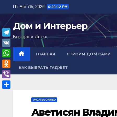
Перейти
Пт. Авг 7th, 2026
6:20:13 PM
к
содержимому
Дом и Интерьер
Быстро и Легко
T
e
V
ГЛАВНАЯ
СТРОИМ ДОМ САМИ
l
K
W
e
КАК ВЫБРАТЬ ГАДЖЕТ
h
O
g
a
d
r
V
t
n
a
i
О
s
o
m
b
UNCATEGORISED
т
A
k
e
Аветисян Влади
п
p
l
r