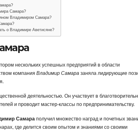
амара?
имира Самара?
сяном Владимиром Самара?
Самара?
ать о Владимире Аветисяне?
Самара
тором нескольких успешных предприятий в области
ством компания
Владимир Самара
заняла лидирующие поз
я.
щественной деятельностью. Он участвует в благотворитель
елей и проводит мастер-классы по предпринимательству.
димир Самара
получил множество наград и почетных зван
арах, где делится своим опытом и знаниями со своими