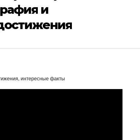
графия и
достижения