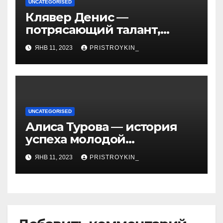
UNCATEGORISED
Клявер Денис —
потрясающий талант,
захватывающий сердца
ЯНВ 11, 2023
PRISTROYKIN_
миллионов слушателей —
узнайте обо всем, что
нужно знать о его
биографии и личной
жизни!
UNCATEGORISED
Алиса Турова — история
успеха молодой
предпринимательницы,
ЯНВ 11, 2023
PRISTROYKIN_
которая покорила бизнес-
мир своим уникальным
подходом к ведению
бизнеса и стала
вдохновением для многих