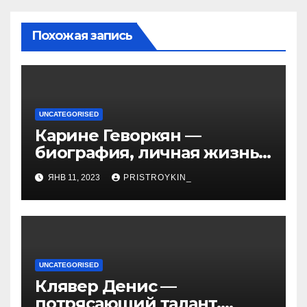
Похожая запись
UNCATEGORISED
Карине Геворкян —
биография, личная жизнь
и факты из Википедии —
ЯНВ 11, 2023
PRISTROYKIN_
детали о жизни и карьере
известной актрисы
UNCATEGORISED
Клявер Денис —
потрясающий талант,