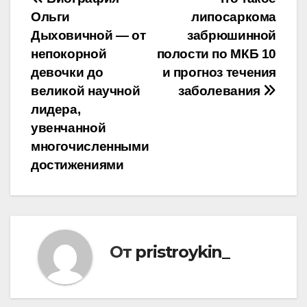
Навигация
Ольги
липосаркома
по
Дыховичной — от
забрюшинной
записям
непокорной
полости по МКБ 10
девочки до
и прогноз течения
великой научной
заболевания
лидера,
увенчанной
многочисленными
достижениями
От
pristroykin_