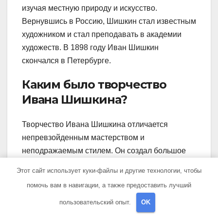
изучая местную природу и искусство.
Вернувшись в Россию, Шишкин стал известным
художником и стал преподавать в академии
художеств. В 1898 году Иван Шишкин
скончался в Петербурге.
Каким было творчество
Ивана Шишкина?
Творчество Ивана Шишкина отличается
непревзойденным мастерством и
неподражаемым стилем. Он создал большое
количество пейзажных картин, главным
Этот сайт использует куки-файлы и другие технологии, чтобы
образом с изображением русской природы,
помочь вам в навигации, а также предоставить лучший
особенно лесов. Его картины характеризуются
пользовательский опыт.
OK
тонкой детализацией и прекрасным
воспроизведением цвета и светотени.