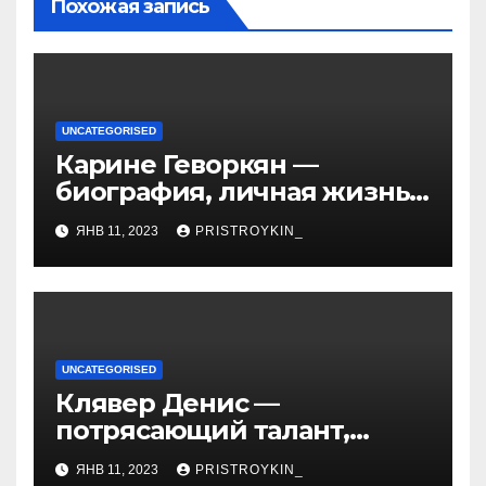
Похожая запись
UNCATEGORISED
Карине Геворкян —
биография, личная жизнь
и факты из Википедии —
ЯНВ 11, 2023
PRISTROYKIN_
детали о жизни и карьере
известной актрисы
UNCATEGORISED
Клявер Денис —
потрясающий талант,
захватывающий сердца
ЯНВ 11, 2023
PRISTROYKIN_
миллионов слушателей —