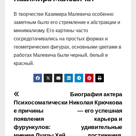
В творчестве Казимира Малевича особенно
заметным было его стремление к абстракции и
минимализму. Его картины часто
сосредотачивались на простых формах и
геометрических фигурах, основными цветами в
работах Малевича были черный, белый и
красный.
Навигация
Биография актера
Психосоматически
Николая Крючкова
по
е причины
— его успешная
записям
появления
карьера и
фурункулов:
удивительные
мнение Луизы Хей
достижения,