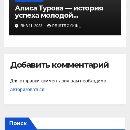
Алиса Турова — история
успеха молодой
предпринимательницы,
ЯНВ 11, 2023
PRISTROYKIN_
которая покорила бизнес-
мир своим уникальным
подходом к ведению
бизнеса и стала
вдохновением для многих
Добавить комментарий
Для отправки комментария вам необходимо
авторизоваться
.
Поиск