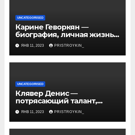
UNCATEGORISED
Карине Геворкян —
биография, личная жизнь
и факты из Википедии —
ЯНВ 11, 2023
PRISTROYKIN_
детали о жизни и карьере
известной актрисы
UNCATEGORISED
Клявер Денис —
потрясающий талант,
захватывающий сердца
ЯНВ 11, 2023
PRISTROYKIN_
миллионов слушателей —
узнайте обо всем, что
нужно знать о его