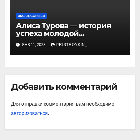
биографии и личной
жизни!
UNCATEGORISED
Алиса Турова — история
успеха молодой
предпринимательницы,
ЯНВ 11, 2023
PRISTROYKIN_
которая покорила бизнес-
мир своим уникальным
подходом к ведению
бизнеса и стала
вдохновением для многих
Добавить комментарий
Для отправки комментария вам необходимо
авторизоваться
.