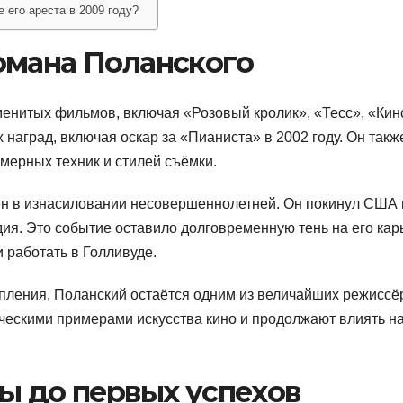
 его ареста в 2009 году?
омана Поланского
менитых фильмов, включая «Розовый кролик», «Тесс», «Кин
наград, включая оскар за «Пианиста» в 2002 году. Он такж
мерных техник и стилей съёмки.
ен в изнасиловании несовершеннолетней. Он покинул США 
дия. Это событие оставило долговременную тень на его кар
 работать в Голливуде.
пления, Поланский остаётся одним из величайших режиссё
ическими примерами искусства кино и продолжают влиять н
ы до первых успехов