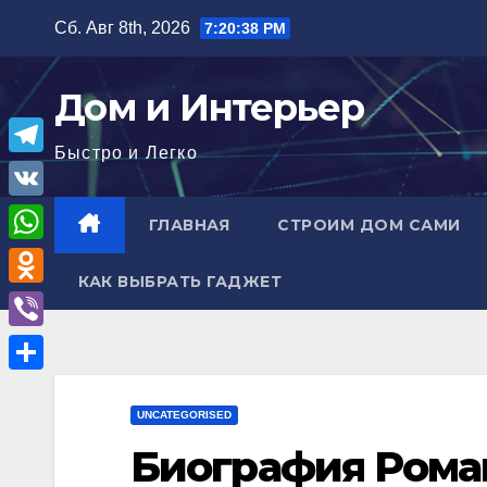
Перейти
Сб. Авг 8th, 2026
7:20:39 PM
к
содержимому
Дом и Интерьер
Быстро и Легко
T
e
V
ГЛАВНАЯ
СТРОИМ ДОМ САМИ
l
K
W
e
КАК ВЫБРАТЬ ГАДЖЕТ
h
O
g
a
d
r
V
t
n
a
i
О
s
o
m
b
UNCATEGORISED
т
A
k
e
Биография Роман
п
p
l
r