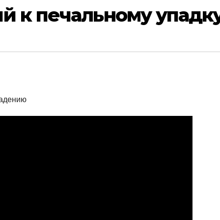
й к печальному упадк