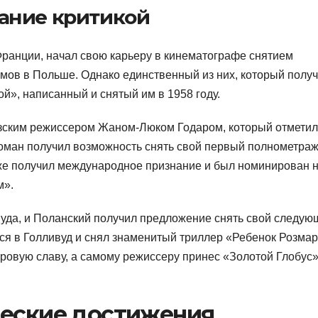
ание критикой
Франции, начал свою карьеру в кинематографе снятием
ов в Польше. Однако единственный из них, который полу
й», написанный и снятый им в 1958 году.
зским режиссером Жаном-Люком Годаром, который отметил
Роман получил возможность снять свой первый полнометра
 же получил международное признание и был номинирован 
м».
уда, и Поланский получил предложение снять свой следую
я в Голливуд и снял знаменитый триллер «Ребенок Розмар
ровую славу, а самому режиссеру принес «Золотой Глобус»
ческие достижения