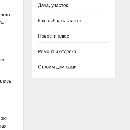
Дача, участок
олько
Как выбрать гаджет
в»
Новости плюс
Ремонт и отделка
ал
Строим дом сами
ались
вою
гах