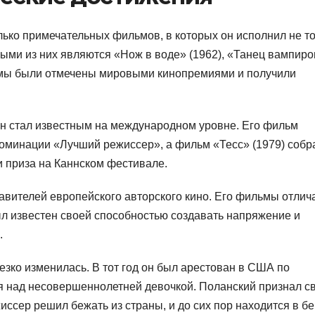
лько примечательных фильмов, в которых он исполнил не т
ными из них являются «Нож в воде» (1962), «Танец вампиро
льмы были отмечены мировыми кинопремиями и получили
он стал известным на международном уровне. Его фильм
номинации «Лучший режиссер», а фильм «Тесс» (1979) собр
и приза на Каннском фестивале.
авителей европейского авторского кино. Его фильмы отлич
л известен своей способностью создавать напряжение и
.
езко изменилась. В тот год он был арестован в США по
я над несовершеннолетней девочкой. Поланский признал с
жиссер решил бежать из страны, и до сих пор находится в бе