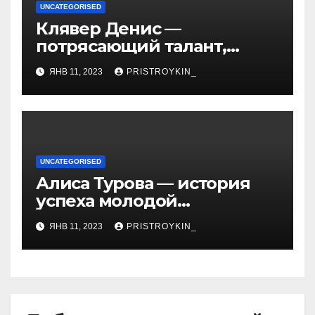
UNCATEGORISED
Клявер Денис —
потрясающий талант,
захватывающий сердца
ЯНВ 11, 2023
PRISTROYKIN_
миллионов слушателей —
узнайте обо всем, что
нужно знать о его
биографии и личной
жизни!
UNCATEGORISED
Алиса Турова — история
успеха молодой
предпринимательницы,
ЯНВ 11, 2023
PRISTROYKIN_
которая покорила бизнес-
мир своим уникальным
подходом к ведению
бизнеса и стала
вдохновением для многих