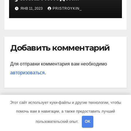
предпринимательницы,
ЯНВ 11, 2023
PRISTROYKIN_
которая покорила бизнес-
мир своим уникальным
подходом к ведению
бизнеса и стала
вдохновением для многих
Добавить комментарий
Для отправки комментария вам необходимо
авторизоваться
.
Этот сайт использует куки-файлы и другие технологии, чтобы
Поиск
помочь вам в навигации, а также предоставить лучший
пользовательский опыт.
OK
Поиск