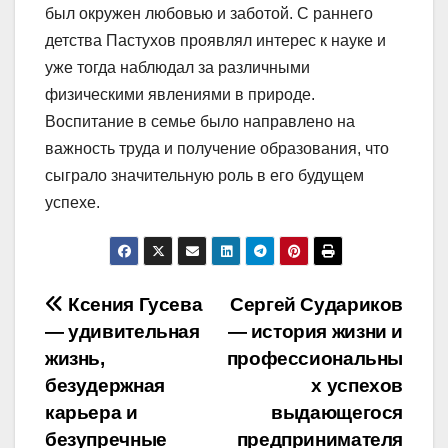
был окружен любовью и заботой. С раннего
детства Пастухов проявлял интерес к науке и
уже тогда наблюдал за различными
физическими явлениями в природе.
Воспитание в семье было направлено на
важность труда и получение образования, что
сыграло значительную роль в его будущем
успехе.
Навигация
Ксения Гусева
Сергей Судариков
— удивительная
— история жизни и
по
жизнь,
профессиональны
записям
безудержная
х успехов
карьера и
выдающегося
безупречные
предпринимателя