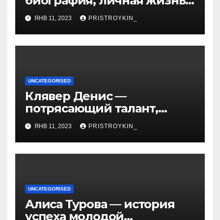
биография, личная жизнь
и факты из Википедии —
ЯНВ 11, 2023
PRISTROYKIN_
детали о жизни и карьере
известной актрисы
UNCATEGORISED
Клявер Денис —
потрясающий талант,
захватывающий сердца
ЯНВ 11, 2023
PRISTROYKIN_
миллионов слушателей —
узнайте обо всем, что
нужно знать о его
биографии и личной
жизни!
UNCATEGORISED
Алиса Турова — история
успеха молодой