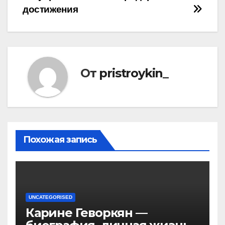
достижения
От
pristroykin_
Похожая запись
UNCATEGORISED
Карине Геворкян —