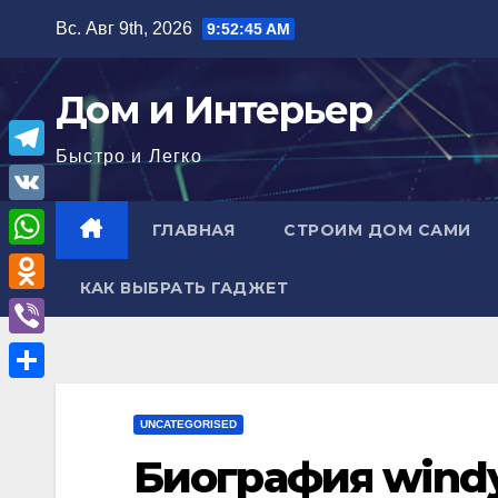
Перейти
Вс. Авг 9th, 2026
9:52:46 AM
к
содержимому
Дом и Интерьер
Быстро и Легко
T
e
V
ГЛАВНАЯ
СТРОИМ ДОМ САМИ
l
K
W
e
КАК ВЫБРАТЬ ГАДЖЕТ
h
O
g
a
d
r
V
t
n
a
i
О
s
o
m
b
UNCATEGORISED
т
A
k
e
Биография windy
п
p
l
r