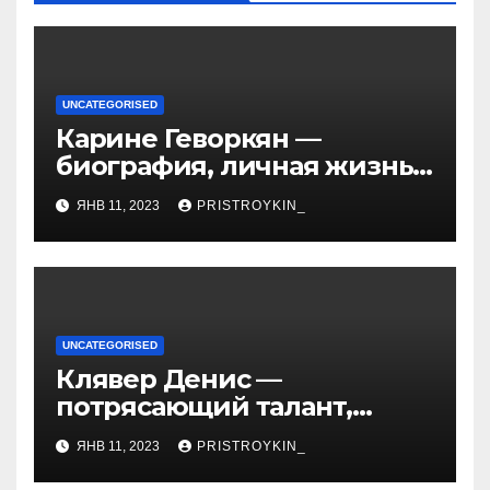
UNCATEGORISED
Карине Геворкян —
биография, личная жизнь
и факты из Википедии —
ЯНВ 11, 2023
PRISTROYKIN_
детали о жизни и карьере
известной актрисы
UNCATEGORISED
Клявер Денис —
потрясающий талант,
захватывающий сердца
ЯНВ 11, 2023
PRISTROYKIN_
миллионов слушателей —
узнайте обо всем, что