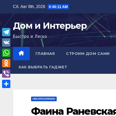
Перейти
Сб. Авг 8th, 2026
4:40:12 AM
к
содержимому
Дом и Интерьер
Быстро и Легко
T
e
V
ГЛАВНАЯ
СТРОИМ ДОМ САМИ
l
K
W
e
КАК ВЫБРАТЬ ГАДЖЕТ
h
O
g
a
d
r
V
t
n
a
i
О
s
o
m
b
UNCATEGORISED
т
A
k
e
Фаина Раневская
п
p
l
r