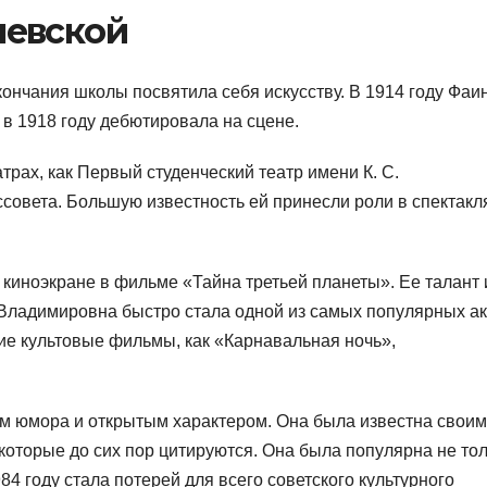
невской
окончания школы посвятила себя искусству. В 1914 году Фаи
 в 1918 году дебютировала на сцене.
атрах, как Первый студенческий театр имени К. С.
совета. Большую известность ей принесли роли в спектакл
киноэкране в фильме «Тайна третьей планеты». Ее талант 
а Владимировна быстро стала одной из самых популярных а
е культовые фильмы, как «Карнавальная ночь»,
м юмора и открытым характером. Она была известна свои
торые до сих пор цитируются. Она была популярна не то
1984 году стала потерей для всего советского культурного