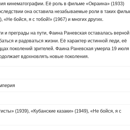
ния кинематографии. Её роль в фильме «Окраина» (1933)
оследствии она оставила незабываемые роли в таких филь
, «Не бойся, я с тобой!» (1967) и многих других.
и и преграды на пути, Фаина Раневская оставалась верной
аться и радоваться жизни. Её характер истинной леди, её
дцах поколений зрителей. Фаина Раневская умерла 19 июля
продолжает вдохновлять новые поколения.
империя
исты» (1939), «Кубанские казаки» (1949), «Не бойся, я с