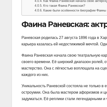
Как Фаина Раневская начала свою актерск
Кто такая Фаина Раневская?
Какие были особенности биографии Фаины
Фаина Раневская: актр
Раневская родилась 27 августа 1896 года в Ха
карьера казалась ей недостижимой мечтой. Одн
Фаина Раневская начала свою театральную карь
своего времени. Её широкий диапазон ролей, о
мастерство. Она с лёгкостью воплощала на сце
каждого из них.
Уникальность Раневской состояла не только в е
остроумии. Она была мастером афоризмов и цит
задуматься. Её реплики стали легендарными и 