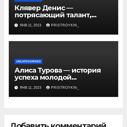
Клявер Денис —
потрясающий талант,
захватывающий сердца
ЯНВ 11, 2023
PRISTROYKIN_
миллионов слушателей —
узнайте обо всем, что
нужно знать о его
биографии и личной
жизни!
UNCATEGORISED
Алиса Турова — история
успеха молодой
предпринимательницы,
ЯНВ 11, 2023
PRISTROYKIN_
которая покорила бизнес-
мир своим уникальным
подходом к ведению
бизнеса и стала
вдохновением для многих
Добавить комментарий