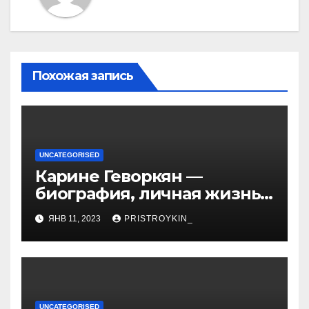
Похожая запись
UNCATEGORISED
Карине Геворкян —
биография, личная жизнь
и факты из Википедии —
ЯНВ 11, 2023
PRISTROYKIN_
детали о жизни и карьере
известной актрисы
UNCATEGORISED