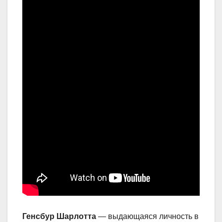
Генсбур Шарлотта
— выдающаяся личность в