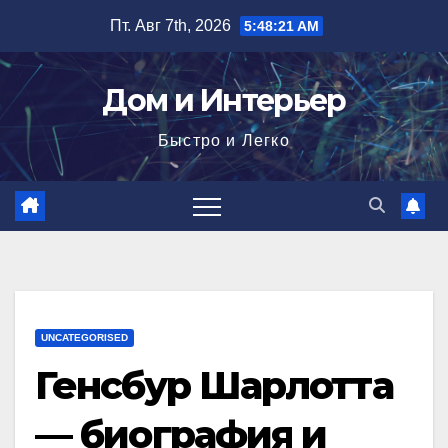
Перейти
Пт. Авг 7th, 2026
5:48:22 AM
к
содержимому
Дом и Интерьер
Быстро и Легко
UNCATEGORISED
Генсбур Шарлотта
— биография и