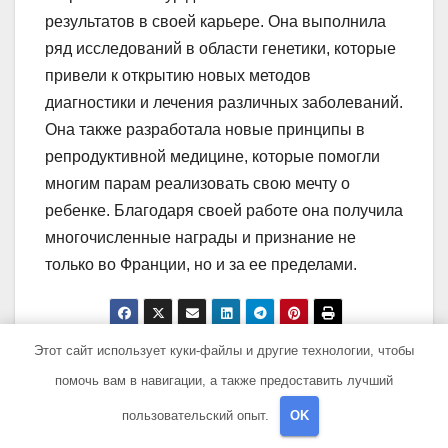
результатов в своей карьере. Она выполнила
ряд исследований в области генетики, которые
привели к открытию новых методов
диагностики и лечения различных заболеваний.
Она также разработала новые принципы в
репродуктивной медицине, которые помогли
многим парам реализовать свою мечту о
ребенке. Благодаря своей работе она получила
многочисленные награды и признание не
только во Франции, но и за ее пределами.
Этот сайт использует куки-файлы и другие технологии, чтобы
Навигация
Липома в
Особенности
помочь вам в навигации, а также предоставить лучший
печени:
образования
по
пользовательский опыт.
OK
симптоматика и
стержня у
лечение
фурункула