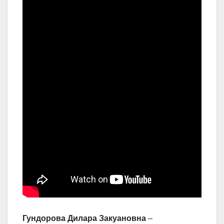
Гундорова Дилара Закуановна
–