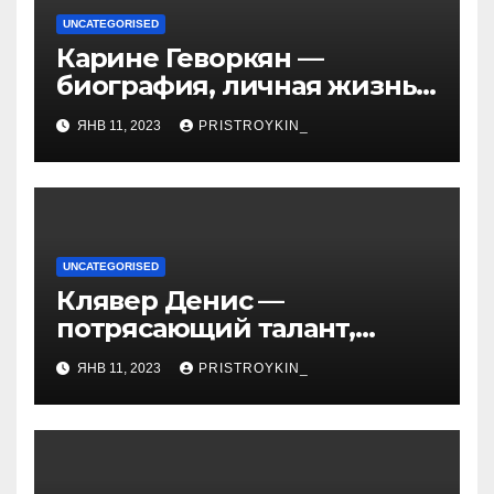
UNCATEGORISED
Карине Геворкян —
биография, личная жизнь
и факты из Википедии —
ЯНВ 11, 2023
PRISTROYKIN_
детали о жизни и карьере
известной актрисы
UNCATEGORISED
Клявер Денис —
потрясающий талант,
захватывающий сердца
ЯНВ 11, 2023
PRISTROYKIN_
миллионов слушателей —
узнайте обо всем, что
нужно знать о его
биографии и личной
жизни!