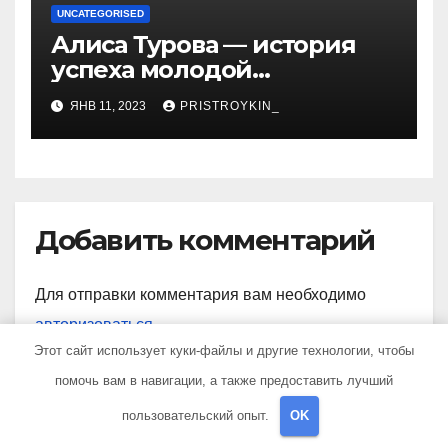
UNCATEGORISED
Алиса Турова — история
успеха молодой
предпринимательницы,
ЯНВ 11, 2023
PRISTROYKIN_
которая покорила бизнес-
мир своим уникальным
подходом к ведению
бизнеса и стала
вдохновением для многих
Добавить комментарий
Для отправки комментария вам необходимо
авторизоваться
.
Этот сайт использует куки-файлы и другие технологии, чтобы
помочь вам в навигации, а также предоставить лучший
пользовательский опыт.
OK
Поиск