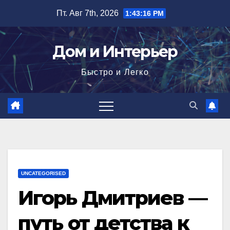
Перейти
Пт. Авг 7th, 2026
1:43:17 PM
к
содержимому
Дом и Интерьер
Быстро и Легко
UNCATEGORISED
Игорь Дмитриев —
путь от детства к