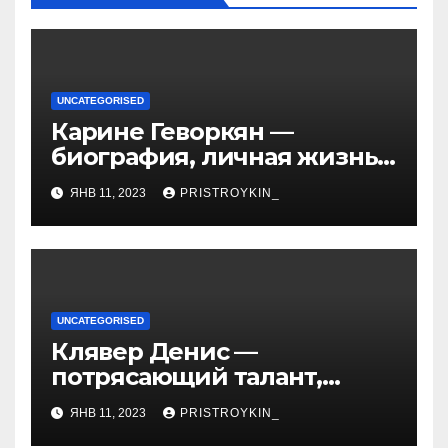
UNCATEGORISED
Карине Геворкян —
биография, личная жизнь
и факты из Википедии —
ЯНВ 11, 2023
PRISTROYKIN_
детали о жизни и карьере
известной актрисы
UNCATEGORISED
Клявер Денис —
потрясающий талант,
захватывающий сердца
ЯНВ 11, 2023
PRISTROYKIN_
миллионов слушателей —