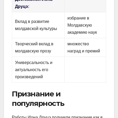
Друцэ:
избрание в
Вклад в развитие
Молдавскую
молдавской культуры
академию наук
Творческий вклад в
множество
молдавскую прозу
наград и премий
Универсальность и
актуальность его
произведений
Признание и
популярность
Работы Иона Друцэ получили признание как в