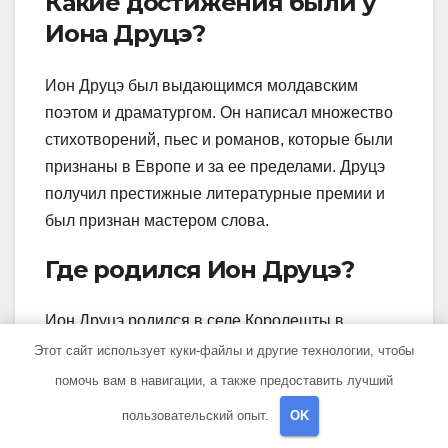
Какие достижения были у
Иона Друцэ?
Ион Друцэ был выдающимся молдавским
поэтом и драматургом. Он написал множество
стихотворений, пьес и романов, которые были
признаны в Европе и за ее пределами. Друцэ
получил престижные литературные премии и
был признан мастером слова.
Где родился Ион Друцэ?
Ион Друцэ родился в селе Королешты в
Бессарабии, которая находилась в составе
Этот сайт использует куки-файлы и другие технологии, чтобы
Российской империи. Он провел свое детство и
помочь вам в навигации, а также предоставить лучший
юность в этом месте, которое впоследствии
пользовательский опыт.
OK
сыграло важную роль в его литературном