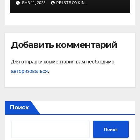
ЯНВ 11, 2023
PRISTROYKIN_
которая покорила бизнес-
мир своим уникальным
подходом к ведению
бизнеса и стала
вдохновением для многих
Добавить комментарий
Для отправки комментария вам необходимо
авторизоваться
.
Поиск
Поиск