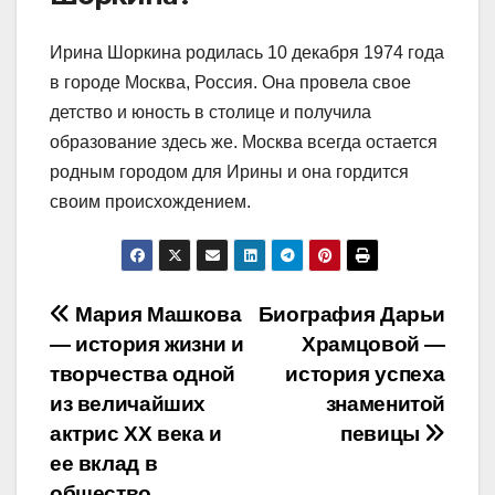
Ирина Шоркина родилась 10 декабря 1974 года
в городе Москва, Россия. Она провела свое
детство и юность в столице и получила
образование здесь же. Москва всегда остается
родным городом для Ирины и она гордится
своим происхождением.
Навигация
Мария Машкова
Биография Дарьи
— история жизни и
Храмцовой —
по
творчества одной
история успеха
записям
из величайших
знаменитой
актрис XX века и
певицы
ее вклад в
общество