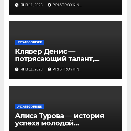
и факты из Википедии —
ЯНВ 11, 2023
PRISTROYKIN_
детали о жизни и карьере
известной актрисы
UNCATEGORISED
Клявер Денис —
потрясающий талант,
захватывающий сердца
ЯНВ 11, 2023
PRISTROYKIN_
миллионов слушателей —
узнайте обо всем, что
нужно знать о его
биографии и личной
жизни!
UNCATEGORISED
Алиса Турова — история
успеха молодой
предпринимательницы,