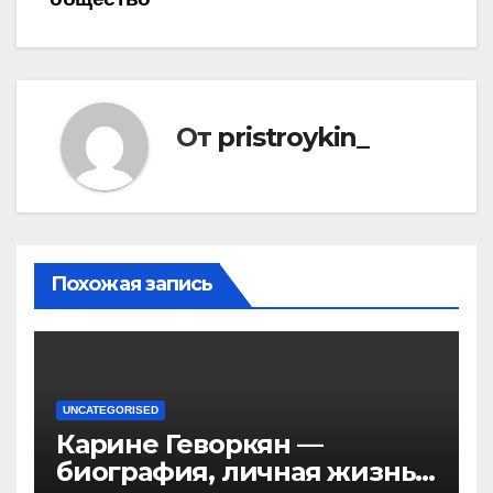
От
pristroykin_
Похожая запись
UNCATEGORISED
Карине Геворкян —
биография, личная жизнь