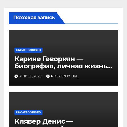
Похожая запись
UNCATEGORISED
Карине Геворкян —
биография, личная жизнь
и факты из Википедии —
ЯНВ 11, 2023
PRISTROYKIN_
детали о жизни и карьере
известной актрисы
UNCATEGORISED
Клявер Денис —