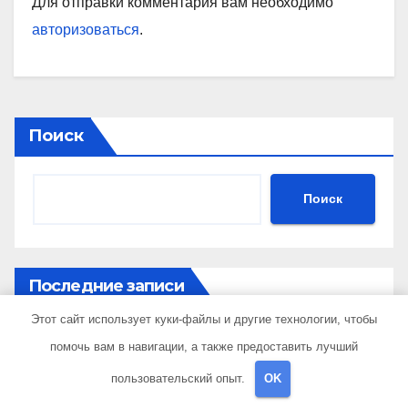
Для отправки комментария вам необходимо
авторизоваться
.
Поиск
Поиск
Последние записи
Этот сайт использует куки-файлы и другие технологии, чтобы
Порядок и особенности срочного выкупа
помочь вам в навигации, а также предоставить лучший
квартир в срок 1–3 дня
пользовательский опыт.
OK