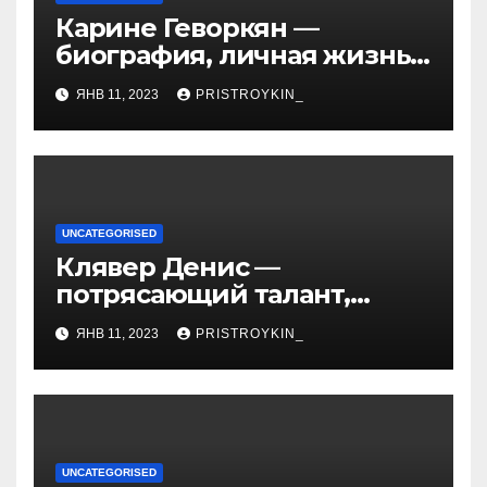
Карине Геворкян —
биография, личная жизнь
и факты из Википедии —
ЯНВ 11, 2023
PRISTROYKIN_
детали о жизни и карьере
известной актрисы
UNCATEGORISED
Клявер Денис —
потрясающий талант,
захватывающий сердца
ЯНВ 11, 2023
PRISTROYKIN_
миллионов слушателей —
узнайте обо всем, что
нужно знать о его
биографии и личной
жизни!
UNCATEGORISED