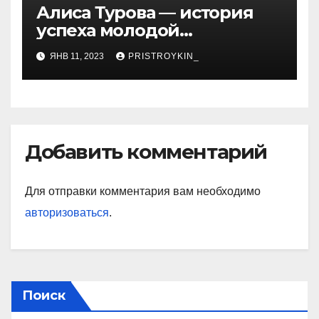
Алиса Турова — история
успеха молодой
предпринимательницы,
ЯНВ 11, 2023
PRISTROYKIN_
которая покорила бизнес-
мир своим уникальным
подходом к ведению
бизнеса и стала
вдохновением для многих
Добавить комментарий
Для отправки комментария вам необходимо
авторизоваться
.
Поиск