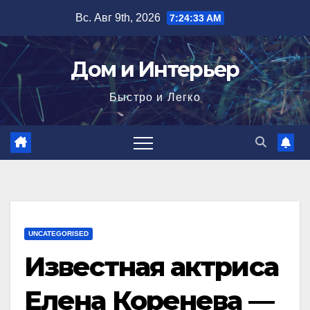
Перейти
Вс. Авг 9th, 2026
7:24:34 AM
к
содержимому
Дом и Интерьер
Быстро и Легко
UNCATEGORISED
Известная актриса
Елена Коренева —