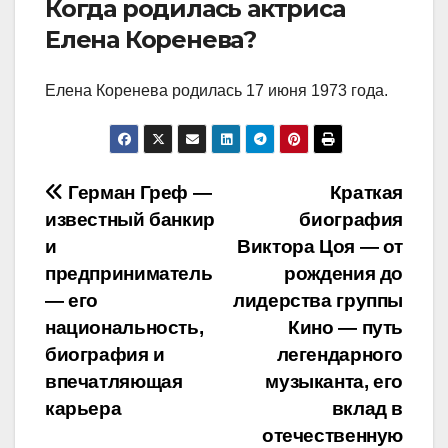
Когда родилась актриса
Елена Коренева?
Елена Коренева родилась 17 июня 1973 года.
Навигация
Герман Греф —
Краткая
известный банкир
биография
по
и
Виктора Цоя — от
записям
предприниматель
рождения до
— его
лидерства группы
национальность,
Кино — путь
биография и
легендарного
впечатляющая
музыканта, его
карьера
вклад в
отечественную