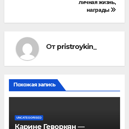
личная жизнь,
награды
От
pristroykin_
Похожая запись
UNCATEGORISED
Карине Геворкян —