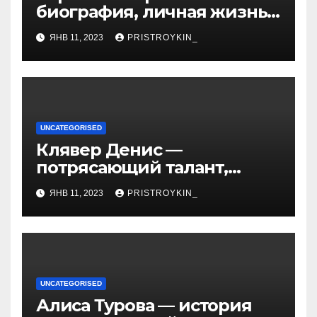
биография, личная жизнь
и факты из Википедии —
ЯНВ 11, 2023
PRISTROYKIN_
детали о жизни и карьере
известной актрисы
UNCATEGORISED
Клявер Денис —
потрясающий талант,
захватывающий сердца
ЯНВ 11, 2023
PRISTROYKIN_
миллионов слушателей —
узнайте обо всем, что
нужно знать о его
биографии и личной
жизни!
UNCATEGORISED
Алиса Турова — история