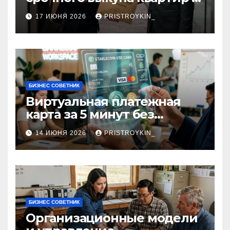
срок 1–3 дня
17 ИЮНЯ 2026
PRISTROYKIN_
БИЗНЕС СОВЕТНИК
Виртуальная платежная
карта за 5 минут без
верификации и участия
14 ИЮНЯ 2026
PRISTROYKIN_
банков с пополнением в
долларовом стейблкоине
БИЗНЕС СОВЕТНИК
Организационные модели