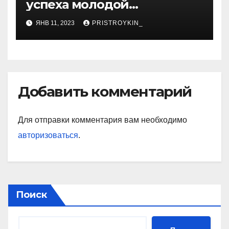
успеха молодой
предпринимательницы,
ЯНВ 11, 2023
PRISTROYKIN_
которая покорила бизнес-
мир своим уникальным
подходом к ведению
бизнеса и стала
вдохновением для многих
Добавить комментарий
Для отправки комментария вам необходимо
авторизоваться
.
Поиск