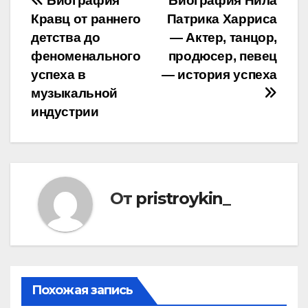
Навигация
Биография
Биография Нила
Кравц от раннего
Патрика Харриса
по
детства до
— Актер, танцор,
записям
феноменального
продюсер, певец
успеха в
— история успеха
музыкальной
индустрии
От
pristroykin_
Похожая запись