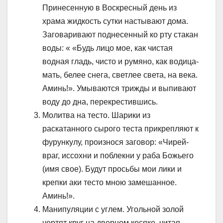
Принесенную в Воскресный день из
храма жидкость сутки настывают дома.
Заговаривают поднесенный ко рту стакан
воды: « «Будь лицо мое, как чистая
водная гладь, чисто и румяно, как водица-
мать, белее снега, светлее света, на века.
Аминь!». Умываются трижды и выпивают
воду до дна, перекрестившись.
Молитва на тесто. Шарики из
раскатанного сырого теста прикрепляют к
фурункулу, произнося заговор: «Чирей-
враг, иссохни и поблекни у раба Божьего
(имя свое). Будут просьбы мои лики и
крепки аки тесто мною замешанное.
Аминь!».
Манипуляции с углем. Угольной золой
чертят круг на дверном косяке, читая