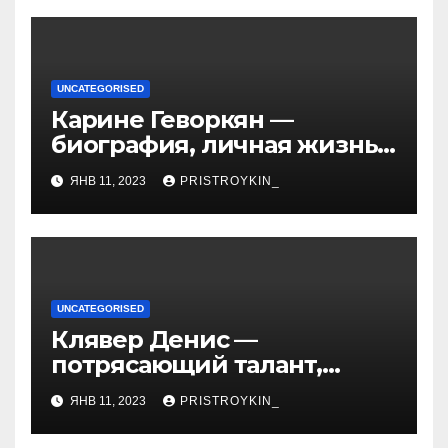
UNCATEGORISED
Карине Геворкян —
биография, личная жизнь
и факты из Википедии —
ЯНВ 11, 2023
PRISTROYKIN_
детали о жизни и карьере
известной актрисы
UNCATEGORISED
Клявер Денис —
потрясающий талант,
захватывающий сердца
ЯНВ 11, 2023
PRISTROYKIN_
миллионов слушателей —
узнайте обо всем, что