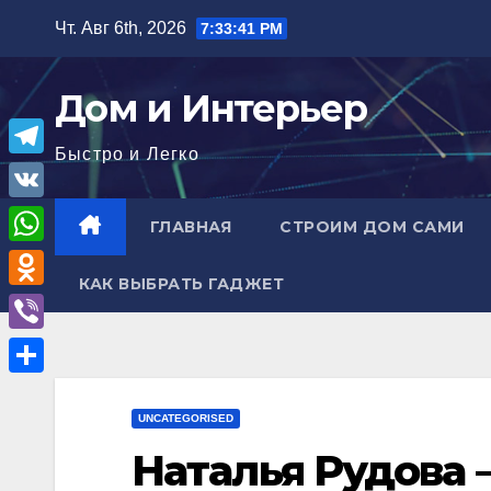
Перейти
Чт. Авг 6th, 2026
7:33:42 PM
к
содержимому
Дом и Интерьер
Быстро и Легко
T
e
V
ГЛАВНАЯ
СТРОИМ ДОМ САМИ
l
K
W
e
КАК ВЫБРАТЬ ГАДЖЕТ
h
O
g
a
d
r
V
t
n
a
i
О
s
o
m
b
UNCATEGORISED
т
A
k
e
Наталья Рудова 
п
p
l
r