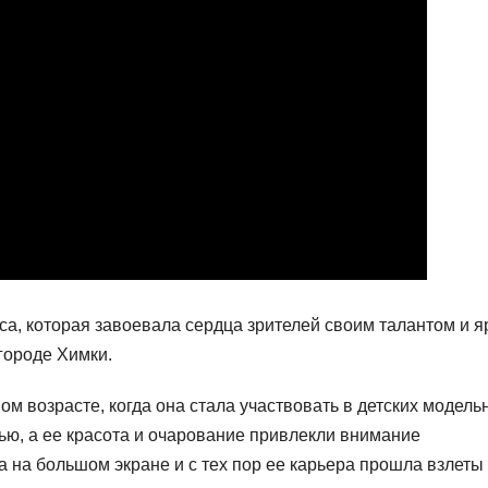
са, которая завоевала сердца зрителей своим талантом и я
городе Химки.
м возрасте, когда она стала участвовать в детских модель
лью, а ее красота и очарование привлекли внимание
 на большом экране и с тех пор ее карьера прошла взлеты