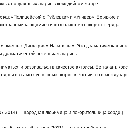
самых популярных актрис в комедийном жанре.
х как «Полицейский с Рублевки» и «Универ». Ее яркие и
ажи запоминающимися и позволяют ей покорять сердца
с» вместе с Димитрием Назаровым. Это драматическая ист
 и драматический потенциал актрисы.
маться и развиваться в качестве актрисы. Ее талант, крас
 одной из самых успешных актрис в России, но и междунар
07-2014) — народная любимица и покорительница сердец
он. Бархатный сезон» (2011) — роль стройного и