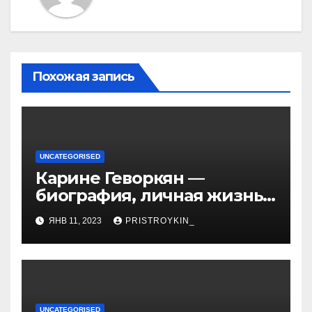
Похожая запись
UNCATEGORISED
Карине Геворкян —
биография, личная жизнь
и факты из Википедии —
ЯНВ 11, 2023
PRISTROYKIN_
детали о жизни и карьере
известной актрисы
UNCATEGORISED