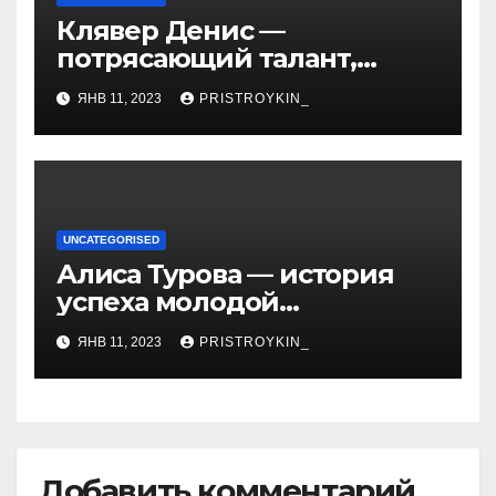
Клявер Денис —
потрясающий талант,
захватывающий сердца
ЯНВ 11, 2023
PRISTROYKIN_
миллионов слушателей —
узнайте обо всем, что
нужно знать о его
биографии и личной
жизни!
UNCATEGORISED
Алиса Турова — история
успеха молодой
предпринимательницы,
ЯНВ 11, 2023
PRISTROYKIN_
которая покорила бизнес-
мир своим уникальным
подходом к ведению
бизнеса и стала
вдохновением для многих
Добавить комментарий