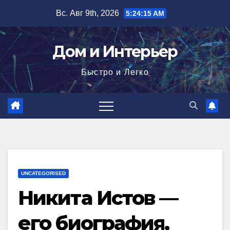
Перейти
Вс. Авг 9th, 2026
5:24:16 AM
к
содержимому
Дом и Интерьер
Быстро и Легко
UNCATEGORISED
Никита Истов —
его биография,