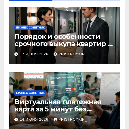
БИЗНЕС СОВЕТНИК
Порядок и особенности
срочного выкупа квартир в
срок 1–3 дня
17 ИЮНЯ 2026
PRISTROYKIN_
БИЗНЕС СОВЕТНИК
Виртуальная платежная
карта за 5 минут без
верификации и участия
14 ИЮНЯ 2026
PRISTROYKIN_
банков с пополнением в