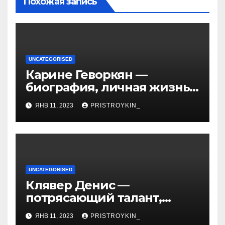
Похожая запись
UNCATEGORISED
Карине Геворкян —
биография, личная жизнь
и факты из Википедии —
ЯНВ 11, 2023
PRISTROYKIN_
детали о жизни и карьере
известной актрисы
UNCATEGORISED
Клявер Денис —
потрясающий талант,
захватывающий сердца
ЯНВ 11, 2023
PRISTROYKIN_
миллионов слушателей —