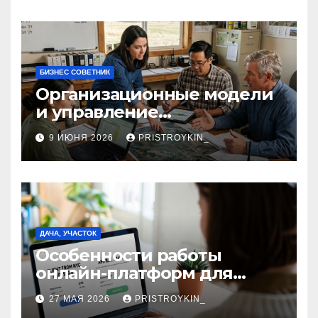
долларовом стейблкоине
БИЗНЕС СОВЕТНИК
Организационные модели
и управление
сельскохозяйственными
9 ИЮНЯ 2026
PRISTROYKIN_
компаниями и
предприятиями
ДАЧА, УЧАСТОК
Особенности работы
онлайн-платформ для
поиска авиабилетов и
27 МАЯ 2026
PRISTROYKIN_
железнодорожных