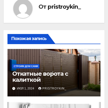
От
pristroykin_
Похожая запись
СТРОИМ ДОМ САМИ
Откатные ворота с
калиткой
ИЮЛ 1, 2024
PRISTROYKIN_