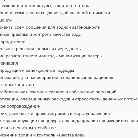
влажности и температуры, защита от потерь
овки и возможности создания добавленной стоимости
шения
арианты схем орошения для водной автономности
ные практики и контроль качества воды
т вредителей
ральные решения, нормы и очередность
ие резистентности и методы минимизации потерь
еринария
епродукция и селекционные подходы
олеваний, учёт мероприятий и планирование рационов
уктуры капитала
обственных и заемных средств и соблюдение регуляций
тизации, операционных расходов и стресс‑тесты денежных потоко
ное сопровождение
ких, рыночных и правовых рисков и меры управления
 и корректирующие процедуры для поддержания производительнос
тики в сельском хозяйстве
нижение эрозии и контроль качества воды