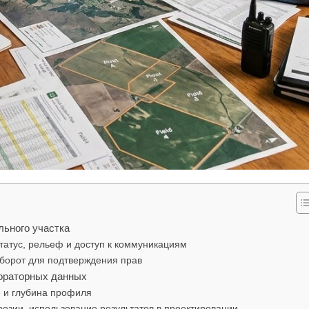
льного участка
татус, рельеф и доступ к коммуникациям
борот для подтверждения прав
ораторных данных
е и глубина профиля
розии, использование результатов в проектировании