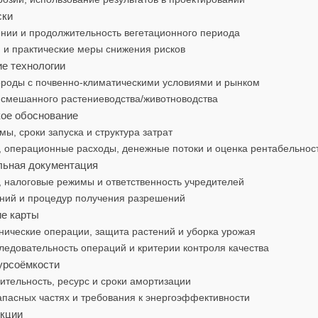
ски
ении и продолжительность вегетационного периода
 и практические меры снижения рисков
е технологии
ороды с почвенно‑климатическими условиями и рынком
ы смешанного растениеводства/животноводства
кое обоснование
ы, сроки запуска и структура затрат
 операционные расходы, денежные потоки и оценка рентабельнос
льная документация
 налоговые режимы и ответственность учредителей
ний и процедур получения разрешений
ие карты
нические операции, защита растений и уборка урожая
ледовательность операций и критерии контроля качества
сурсоёмкости
ительность, ресурс и сроки амортизации
апасных частях и требования к энергоэффективности
укции