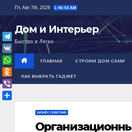
Перейти
Пт. Авг 7th, 2026
1:46:54 AM
к
содержимому
Дом и Интерьер
Быстро и Легко
T
e
V
ГЛАВНАЯ
СТРОИМ ДОМ САМИ
l
K
W
e
КАК ВЫБРАТЬ ГАДЖЕТ
h
O
g
a
d
r
V
t
n
a
i
О
s
o
m
b
БИЗНЕС СОВЕТНИК
т
A
k
e
Организационны
п
p
l
r