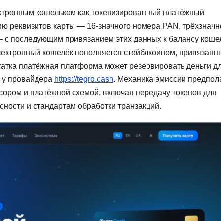
ектронным кошельком как токенизированный платёжный
ию реквизитов карты — 16-значного номера PAN, трёхзначн
— с последующим привязанием этих данных к балансу коше
Электронный кошелёк пополняется стейблкоином, привязанн
татка платёжная платформа может резервировать деньги д
е у провайдера
https://tegro.cash
. Механика эмиссии предпол
ором и платёжной схемой, включая передачу токенов для
сности и стандартам обработки транзакций.