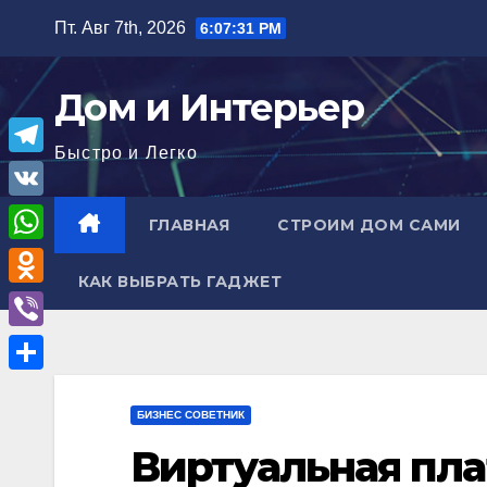
Перейти
Пт. Авг 7th, 2026
6:07:32 PM
к
содержимому
Дом и Интерьер
Быстро и Легко
T
e
V
ГЛАВНАЯ
СТРОИМ ДОМ САМИ
l
K
W
e
КАК ВЫБРАТЬ ГАДЖЕТ
h
O
g
a
d
r
V
t
n
a
i
О
s
o
m
b
БИЗНЕС СОВЕТНИК
т
A
k
e
Виртуальная пла
п
p
l
r