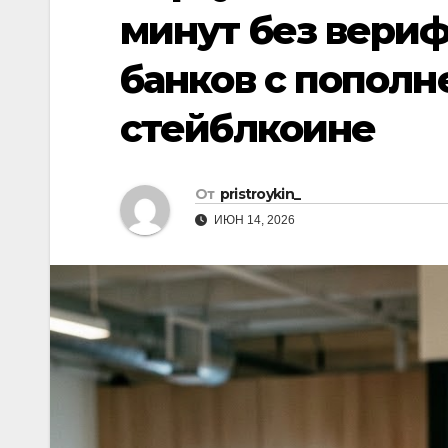
р
p
минут без вериф
a
а
s
банков с пополн
в
s
и
стейблкоине
n
т
i
ь
k
От
pristroykin_
i
ИЮН 14, 2026