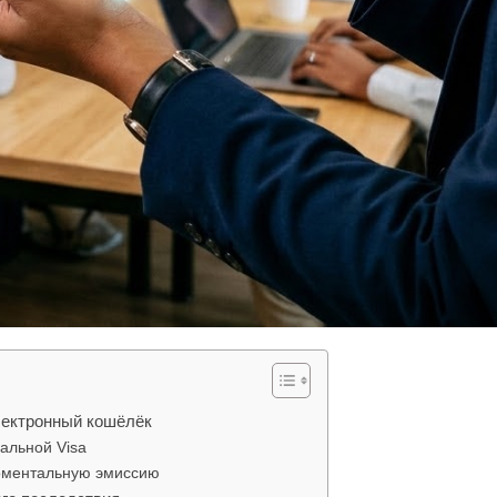
лектронный кошёлёк
альной Visa
оментальную эмиссию