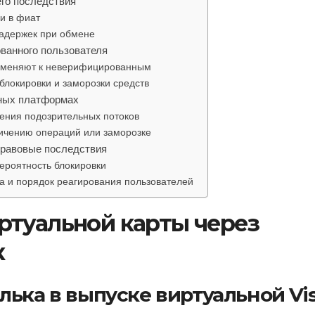
го последствия
и в фиат
задержек при обмене
ванного пользователя
рименяют к неверифицированным
блокировки и заморозки средств
жных платформах
ения подозрительных потоков
ничению операций или заморозке
правовые последствия
ероятность блокировки
а и порядок реагирования пользователей
ртуальной карты через
к
ька в выпуске виртуальной Vi