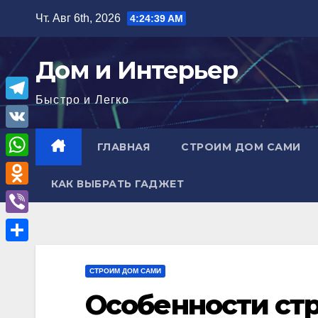
Перейти
Чт. Авг 6th, 2026
4:24:40 AM
к
содержимому
Дом и Интерьер
Быстро и Легко
T
e
V
ГЛАВНАЯ
СТРОИМ ДОМ САМИ
l
K
W
e
КАК ВЫБРАТЬ ГАДЖЕТ
h
O
g
a
d
r
V
t
n
a
i
О
s
o
m
b
СТРОИМ ДОМ САМИ
т
A
k
e
Особенности ст
п
p
l
r