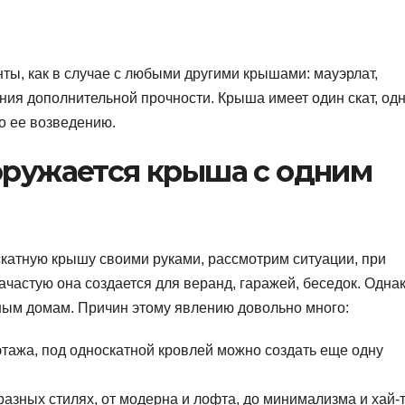
ты, как в случае с любыми другими крышами: мауэрлат,
ания дополнительной прочности. Крыша имеет один скат, од
по ее возведению.
оружается крыша с одним
скатную крышу своими руками, рассмотрим ситуации, при
ачастую она создается для веранд, гаражей, беседок. Одна
тным домам. Причин этому явлению довольно много:
этажа, под односкатной кровлей можно создать еще одну
азных стилях, от модерна и лофта, до минимализма и хай-т